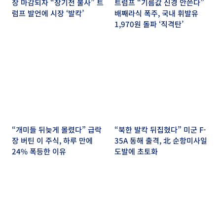
장 마감되자 “장기전 불사” 트
트럼프 “기름값 신경 안쓴다”
럼프 발언에 시장 ‘발칵’
배째라식 폭주, 국내 휘발유
1,970원 돌파 ‘직격탄’
“개미들 뒤늦게 몰렸다” 급락
“북한 발칵 뒤집혔다” 미군 F-
장 버틴 이 주식, 하루 만에
35A 동해 출격, 北 순항미사일
24% 폭등한 이유
도발에 초토화